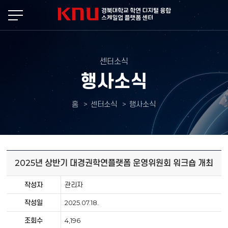
본문 바로가기
센터소식
행사소식
홈
센터소식
행사소식
2025년 상반기 대경권학연플랫폼 운영위원회 워크숍 개최
작성자
관리자
작성일
2025.07.18.
조회수
4,196