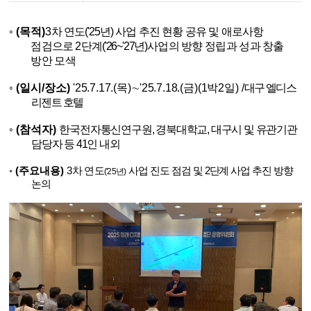
◦
(목적)
3차 연도
('25년)
사업 추진 현황 공유 및 애로사항
점검으로 2단계
('26~'27년)
사업의 방향 정립과 성과 창출
방안 모색
◦
(일시/장소)
'
25.7.17.(목)∼
'
25.7.18.(금)
(1박2일)
/
대구 엘디스
리젠트 호텔
◦
(참석자)
한국전자통신연구원, 경북대학교, 대구시 및 유관기관
담당자 등 41인 내외
◦
(주요내용)
3차 연도
사업
진도 점검 및 2단계 사업 추진 방향
(
'
25년)
논의